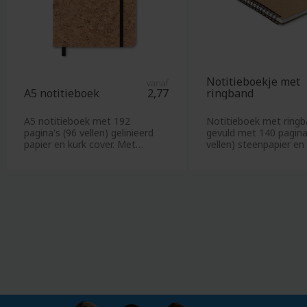
Bloempot
Houte
Blouse
linial
Bodywarmer
Houte
Boekenlegger
onder
Bomberjack
Notitieboekje met
vanaf
Houte
A5 notitieboek
2,77
ringband
Boodschappentassen
penn
Borden
A5 notitieboek met 192
Notitieboek met ringb
Houte
pagina's (96 vellen) gelinieerd
gevuld met 140 pagina
&
plank
papier en kurk cover. Met
vellen) steenpapier en
schalen
pennenlus en sluit
cover van gerecycl
Houte
Bonbons
potlo
Borrelplanken
Houte
Boxershorts
puzze
Bouw
relatiegeschenken
I
Brillendoekjes
IJskr
Brillenkoker
IJsmu
Broodtrommels