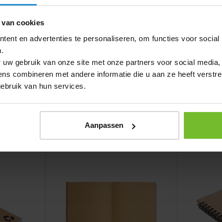
m
P
oek
 van cookies
Paaseitjes
bagage
ent en advertenties te personaliseren, om functies voor social
Paasgeschenken
s
.
Paperclips
crème
 uw gebruik van onze site met onze partners voor social media,
Papieren
doeken
s combineren met andere informatie die u aan ze heeft verstre
balpennen
choenen
ebruik van hun services.
bedrukken
atten
Papieren
s
tassen
lessen
Aanpassen
Paraplu's
en
Parasols
es
Parka's
banden
Parkeerschijven
telefoons
Parker
ges
pennen
n
Pasjeshouders
lplank