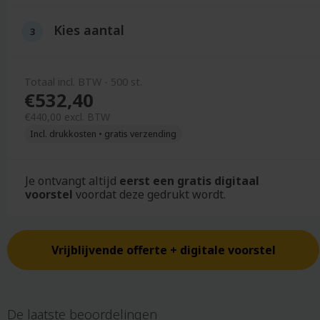
r caps
rs
Strandtassen
Sokken
Metalen
kleppen
ballen
Waaiers
T-shirts
Kies
aantal
pennen
tassen
Zonnebrand & afters
Sportkleding
Microvezel
 tennis sets
Zonnebrillen
Veiligheidshesjes
n
handdoekken
lakens
Totaal incl. BTW - 500 st.
Zonnekleppen
Truien & vesten
peners
Mokken
€532,40
rs
es
Mondkapjes
€
440,
00
excl. BTW
rand & aftersun
ellen
Multitools
Incl. drukkosten • gratis verzending
rillen
lampjes
Munten
kleppen
assen
Mutsen
Je ontvangt altijd
eerst een gratis digitaal
pakketten
s
voorstel
voordat deze gedrukt wordt.
ees
N
Naambadges
Vrijblijvende offerte + digitale voorstel
Nonwoven
tassen
ts
Noodpakketten
ndoekjes
Notitieblokken
iehoeken
De laatste beoordelingen