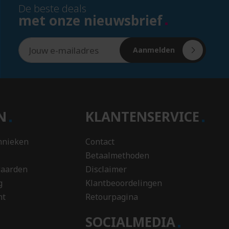
Tissue
De beste deals
boxen
met onze nieuwsbrief
Tissues
Toilettassen.
Aanmelden
Tote
bags
Touchscreen
pennen
Trofee
EN
KLANTENSERVICE
Trolley
Trucker
hnieken
Contact
caps
Betaalmethoden
Truien
waarden
Disclaimer
Truien
g
Klantbeoordelingen
&
nt
Retourpagina
vesten
T-
SOCIALMEDIA