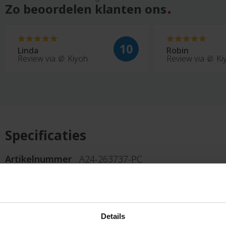
Zo beoordelen klanten ons
Notitieboekjes
aarsen
Notitieboekjes
ways
van
n
karton
10
Linda
Robin
n
Review via
Kiyoh
Review via
Ki
flessen
O
ope
Onderwijs
en
relatiegeschenken
ope
Onderzetters
n
Oordopjes
allen
Specificaties
Opvouwbare
anddoeken
tassen
papier
Artikelnummer
A24-263737-PC
Oranje
en
artikelen
ssen
Ovenwanten
Overhemden
Details