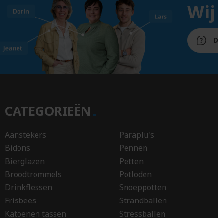
IPad
Wij
Bucket
hoeze
hats
Bureau
J
D
accessoires
Jasse
Bureau
Jojo's
onderleggers
Jute
Buttons
tasse
Jute
CATEGORIEËN
C
zakke
Canvas
Aanstekers
Paraplu's
tassen
K
Bidons
Pennen
Cappuccinokopjes
Kaars
Bierglazen
Petten
Caps
Broodtrommels
Potloden
Kaart
Champagneflessen
Drinkflessen
Snoeppotten
Karaf
Champagneglazen
Frisbees
Strandballen
Karto
Chocolade
beker
Katoenen tassen
Stressballen