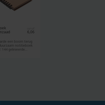
Tablethoezen
Tafelkleden
Tandenborstels
Telefoon
en
boek
vanaf
mzaad
6,06
tablet
Tennisballen
aarde een boom terug
duurzaam notitieboek
Textiel
. 144 gelinieerde
Theedozen
72 v
Theeglazen
Theepotten
Theezakjes
Thermosbekers
Thermosflessen
Thermoskannen
Timmermanspotloden