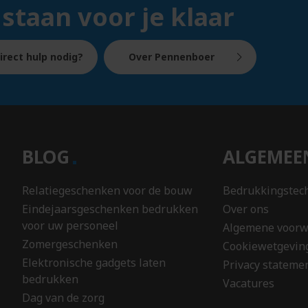
 staan voor je klaar
Portefeuilles
n
Portemonnees
Post-
irect hulp nodig?
Over Pennenboer
its
n
Potloden
Popsockets
Powerbanks
n
Pride
BLOG
ALGEME
Puzzels
n
Pins
Relatiegeschenken voor de bouw
Bedrukkingstec
Eindejaarsgeschenken bedrukken
Over ons
voor uw personeel
R
en
Algemene voor
Zomergeschenken
Reclame
Cookiewetgevin
spel
pennen
Elektronische gadgets laten
Privacy stateme
fen
bedrukken
Regenjassen
Vacatures
nnen
Dag van de zorg
Reisbekers
s