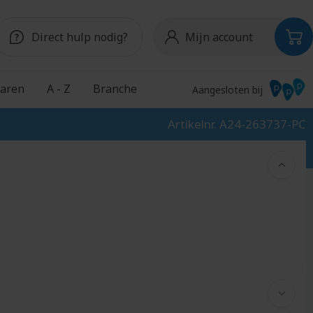
Direct hulp nodig?
Mijn account
aren
A - Z
Branche
Aangesloten bij
Artikelnr. A24-263737-PC
Snoep
Onderwijs
S
Chocolade
Schoudertassen
Pepermunt
Schriften
Snoeppotten
Schrijfblokken
Schrijfmappen
Schrijfwaren
Shakebekers