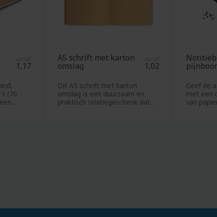
Pennen
n
kleine
en
oplage
n
Pennensets
zetters
Pepermunt
A5 schrift met karton
Notitie
vanaf
vanaf
n
1,17
omslag
1,02
pijnboo
Petten.
en
Picknickkleden
and,
Dit A5 schrift met karton
Geef de 
n
's (70
omslag is een duurzaam en
met een 
Picknickmanden
en
 een
praktisch relatiegeschenk dat
van papier
Plaids
perfect past bij e
pagina's (
n
Planken
den
Plastic
n
bekers
ls
Pleisters
Polo
shirts
abbers
Polsbandjes
tsen
Poncho's