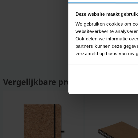
Hama
caps
handd
Beanies
Deze website maakt gebruik
Hand
dubbellaags
We gebruiken cookies om cont
koffer
Bedrijfskleding
websiteverkeer te analyseren
Hand
Beer
Ook delen we informatie over
Hand
Beker
partners kunnen deze gegeven
Hands
verzameld op basis van uw g
Bellenblaas
Hangm
Bestek
Hesje
Bidons
Heupf
Vergelijkbare producten
Bierbekers
Hoed
Bierglazen
Hoodi
Bieropeners
Hoofd
Bierpul
Hoofd
Big
Horlo
shopper
Houte
Blikje
borre