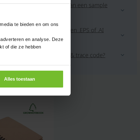
sets
Kost het aanvragen van een sample
Strandartikelen
geld?
Strandballen
 media te bieden en om ons
Strandlakens
Ik beschik niet over een .EPS of .AI
Strandstoelen
 adverteren en analyse. Deze
bestand, wat nu?
Strandtassen
kt of die ze hebben
Ontvang ik een track & trace code?
Stressballen
Stroopwafels
Stropdassen
Alles toestaan
Stoepkrijt
Stormparaplu
Suikersticks
Suikerzakjes
Sweaters
T