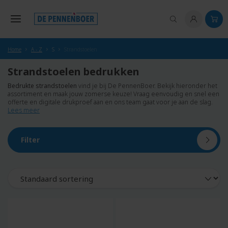
hoofdinhoud
Home
A - Z
S
Strandstoelen
Strandstoelen bedrukken
Bedrukte strandstoelen
vind je bij De PennenBoer. Bekijk hieronder het
assortiment en maak jouw zomerse keuze! Vraag eenvoudig en snel een
offerte en digitale drukproef aan en ons team gaat voor je aan de slag.
Lees meer
Filter