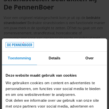
De PennenBoer
Voor een origineel relatiegeschenk kom je uit op de
bedrukte
strandstoelen
! Bedrukte strandstoelen is een functionele manier
om jouw merk in de spotlight te zetten. Of het nu gaat om een
zomerevenement, strandfestival, horecalocatie of
promotiecampagne een gepersonaliseerde strandstoel trekt
gelijk de aandacht. Een bedrukte strandstoel met jouw logo of
slogan zorgt ervoor dat jouw merk een prominente plek krijgt
op het strand, bij het zwembad of in de tuin van jouw klanten.
Toestemming
Details
Over
Bedrukkingstechnieken voor
strandstoelen
Deze website maakt gebruik van cookies
We gebruiken cookies om content en advertenties te
Voor een duurzame
bedrukking
van
strandstoelen
zijn
personaliseren, om functies voor social media te bieden
verschillende bedrukkingstechnieken mogelijk:
Zeefdruk: geschikt voor eenvoudige ontwerpen met
en om ons websiteverkeer te analyseren.
maximaal 4 kleuren
Ook delen we informatie over uw gebruik van onze site
Transferdruk: geschikt voor ontwerpen met maximaal 4
met onze partners voor social media, adverteren en