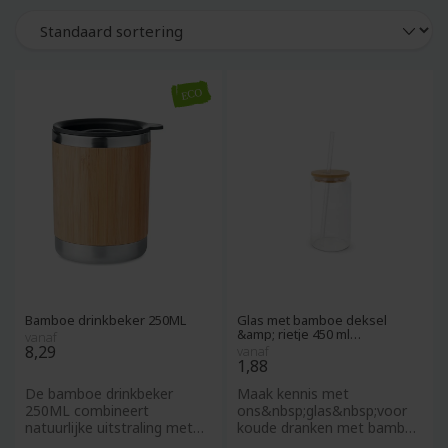
Bamboe drinkbeker 250ML
Glas met bamboe deksel
&amp; rietje 450 ml
vanaf
Transparant
8,29
vanaf
1,88
De bamboe drinkbeker
Maak kennis met
250ML combineert
ons&nbsp;glas&nbsp;voor
natuurlijke uitstraling met
koude dranken met bamboe
praktische functionaliteit.
deksel en rietje. Met een