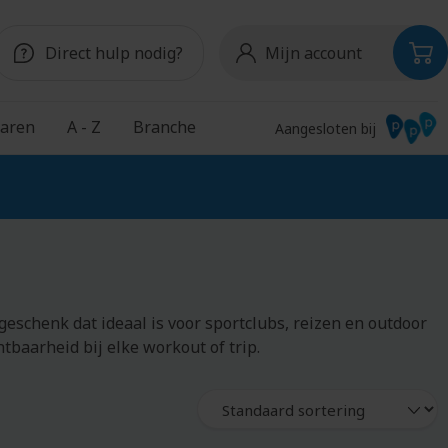
Direct hulp nodig?
Mijn account
aren
A - Z
Branche
Aangesloten bij
Snoep
Onderwijs
S
Chocolade
Schoudertassen
Pepermunt
Schriften
eschenk dat ideaal is voor sportclubs, reizen en outdoor
Snoeppotten
Schrijfblokken
tbaarheid bij elke workout of trip.
Schrijfmappen
Schrijfwaren
Shakebekers