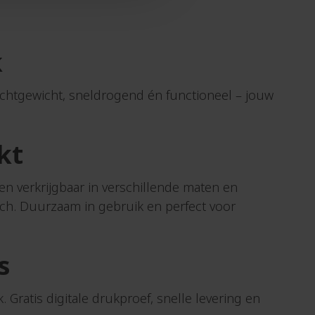
Tablethoezen
Tafelkleden
Tandenborstels
k
Telefoon
en
Lichtgewicht, sneldrogend én functioneel – jouw
tablet
Tennisballen
Textiel
kt
Theedozen
Theeglazen
 en verkrijgbaar in verschillende maten en
Theepotten
ch. Duurzaam in gebruik en perfect voor
Theezakjes
Thermosbekers
s
Thermosflessen
Thermoskannen
Timmermanspotloden
. Gratis digitale drukproef, snelle levering en