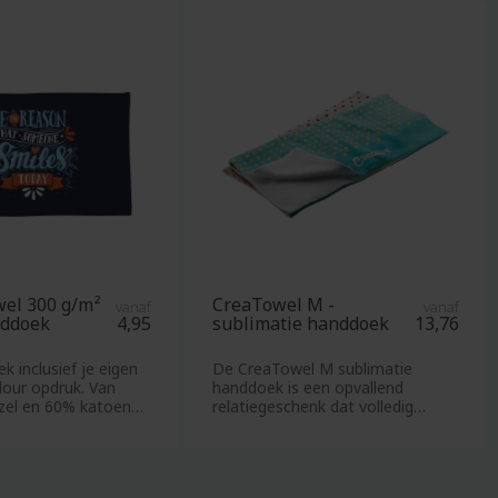
Shotglazen
Schorten
un
Servetten
Sinterklaaspakketten
Sjaals
Skipashouders
Slaapmaskers
Sleutelhangers
Slippers
Snijplanken
wel 300 g/m²
CreaTowel M -
vanaf
vanaf
Snoeppotten
nddoek
4,95
sublimatie handdoek
13,76
Softshell
 inclusief je eigen
De CreaTowel M sublimatie
Sokken
olour opdruk. Van
handdoek is een opvallend
zel en 60% katoen
relatiegeschenk dat volledig
Spaarpotten
bedrukt kan worden
Speakers
Speelkaarten