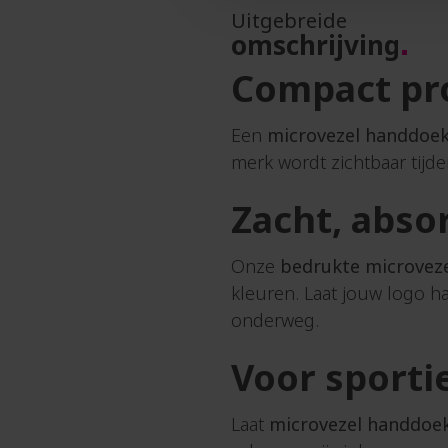
Bloempot
Uitgebreide
Houte
Blouse
omschrijving
linial
Bodywarmer
Compact pr
Houte
Boekenlegger
onder
Bomberjack
Houte
Een
microvezel handdoe
Boodschappentassen
penn
merk wordt zichtbaar tijde
Borden
Houte
&
plank
Zacht, abso
schalen
Houte
Bonbons
potlo
Onze
bedrukte microvez
Borrelplanken
Houte
kleuren. Laat jouw logo 
Boxershorts
puzze
onderweg.
Bouw
relatiegeschenken
Voor sport
I
Brillendoekjes
IJskr
Brillenkoker
IJsmu
Laat
microvezel handdoe
Broodtrommels