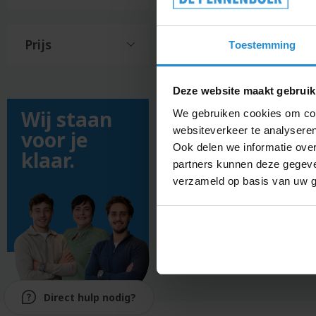
Hama
caps
handd
Beanies
Hand
Prijs
Toestemming
dubbellaags
koffer
Bedrijfskleding
Hand
Beer
Deze website maakt gebruik
Hand
Beker
Wij staan
We gebruiken cookies om cont
Hands
Bellenblaas
websiteverkeer te analyseren
voor je
Hangm
Bestek
Ook delen we informatie over
klaar.
Hesje
Bidons
partners kunnen deze gegeven
Heupf
verzameld op basis van uw g
Bierbekers
Hoed
Bierglazen
Hoodi
Bieropeners
Hoofd
Bierpul
Hoofd
Big
Horlo
shopper
Houte
Direct hulp nodig?
Blikje
borre