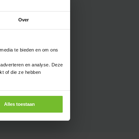
sets
Strandartikelen
Strandballen
Over
Strandlakens
Strandstoelen
Strandtassen
 media te bieden en om ons
Stressballen
Stroopwafels
 adverteren en analyse. Deze
Stropdassen
kt of die ze hebben
Stoepkrijt
Stormparaplu
Suikersticks
Alles toestaan
Suikerzakjes
Sweaters
T