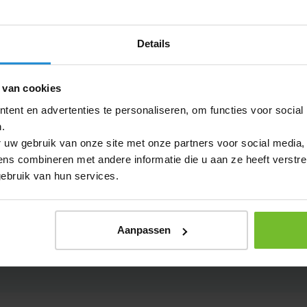
m
P
oek
Paaseitjes
bagage
Details
Paasgeschenken
s
Paperclips
crème
 van cookies
Papieren
doeken
balpennen
ent en advertenties te personaliseren, om functies voor social
choenen
bedrukken
.
atten
 uw gebruik van onze site met onze partners voor social media,
Papieren
s
s combineren met andere informatie die u aan ze heeft verstre
tassen
lessen
ebruik van hun services.
Paraplu's
en
Parasols
es
Parka's
banden
Aanpassen
Parkeerschijven
telefoons
Parker
ges
pennen
n
Pasjeshouders
lplank