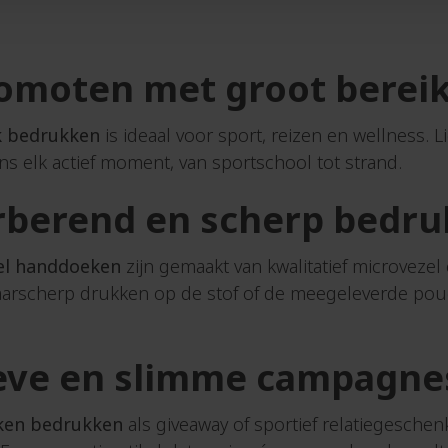
Pennen
n
kleine
en
oplage
omoten met groot berei
n
Pennensets
zetters
Pepermunt
n
k bedrukken
is ideaal voor sport, reizen en wellness. 
Petten.
en
ns elk actief moment, van sportschool tot strand.
Picknickkleden
n
Picknickmanden
en
rberend en scherp bedru
Plaids
n
Planken
den
el handdoeken
zijn gemaakt van kwalitatief microvezel
Plastic
n
haarscherp drukken op de stof of de meegeleverde pou
bekers
ls
Pleisters
Polo
ieve en slimme campagne
shirts
abbers
Polsbandjes
tsen
ken bedrukken
als giveaway of sportief relatiegeschenk
Poncho's