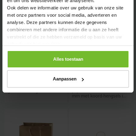
en om ons websiteverkeer te analyseren.
Ook delen we informatie over uw gebruik van onze site
met onze partners voor social media, adverteren en
analyse. Deze partners kunnen deze gegevens
combineren met andere informatie die u aan ze heeft
verstrekt of die ze hebben verzameld op basis van uw
gebruik van hun services.
Alles toestaan
Store - papieren tas - 24 ×31 ×
Glans gelamineerde papieren
10 cm
tas
vanaf
vanaf
0,59
1,47
Aanpassen
Kraft papieren tas met
Glans gelamineerde
gedraaide hengsels.
papieren tas 310x400x100
mm met koord-hengsels in
de kleur zwart. 170 gr/m2
SALE