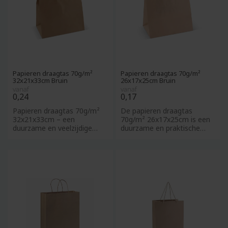
Papieren draagtas 70g/m²
Papieren draagtas 70g/m²
32x21x33cm Bruin
26x17x25cm Bruin
vanaf
vanaf
0,24
0,17
Papieren draagtas 70g/m²
De papieren draagtas
32x21x33cm – een
70g/m² 26x17x25cm is een
duurzame en veelzijdige
duurzame en praktische
draagtasoplossing voor uw
keuze voor bedrijven die hun
merk. De
me