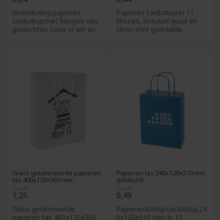
Grote&nbsp;papieren
Papieren tas&nbsp;in 11
tas&nbsp;met hengels van
kleuren, inclusief goud en
gevlochten touw in wit en
zilver, met gedraaide
zwart. Groot drukoppervlak
hengsels in kleur van de ta
aa
Glans gelamineerde papieren
Papieren tas 240x120x310 mm
tas 400x120x360 mm
gekleurd
vanaf
vanaf
1,25
0,49
Glans gelamineerde
Papieren&nbsp;tas&nbsp;24
papieren tas 400x120x360
0x120x310 mm in 11