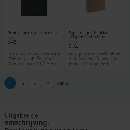
Grote papieren geschenktas
Papieren geschenktas
120g/m² 24x12x33cm
vanaf
0,42
vanaf
0,72
Grote Papieren geschenktas
Luxe papieren geschenktas
(70% recycled). 90 gr/m².
met katoenen handvatten.
Gemaakt in de EU. Perfect
Made in Europe. Perfect
voor&nbsp;papieren ta
voor&nbsp;papieren tassen
van 2
1
2
Uitgebreide
omschrijving