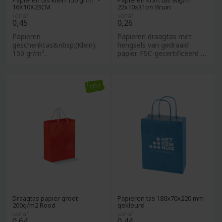
Papieren tas klein 150 gr/m² -
Papieren kraft tas 90g/m²
16X10X23CM
22x10x31cm Bruin
vanaf
vanaf
0,45
0,26
Papieren
Papieren draagtas met
geschenktas&nbsp;(Klein).
hengsels van gedraaid
150 gr/m².
papier. FSC-gecertificeerd en
made in Europe.
Draagtas papier groot
Papieren tas 180x70x220 mm
200g/m2 Rood
gekleurd
vanaf
vanaf
0,64
0,44