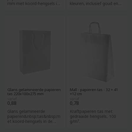
mm met koord-hengsels in
kleuren, inclusief goud en
de kleur wit. 170 gr/m2.
zilver, met gedraaide
Perfec
hengsel
Glans gelamineerde papieren
Mall - papieren tas - 32 × 41
tas 220x100x275 mm
×12 cm
vanaf
vanaf
0,88
0,78
Glans gelamineerde
Kraftpapieren tas met
papieren&nbsp;tas&nbsp;m
gedraaide hengsels, 100
et koord-hengsels in de
g/m².
kleur wit 220x100x275 mm,
170 gr/