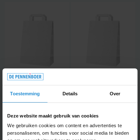
Market - papieren tas 22 × 36
Boutique - papieren tas - 32 ×
×10 cm
40 ×12 cm
vanaf
vanaf
Toestemming
Details
Over
0,33
0,47
Kraft papieren tas met
Kraft papieren tas met
platte hengsels, 70 g/m².
platte hengsels 80 g/m².
Perfect voor&nbsp;papieren
Deze website maakt gebruik van cookies
tassen bedrukken.
We gebruiken cookies om content en advertenties te
personaliseren, om functies voor social media te bieden