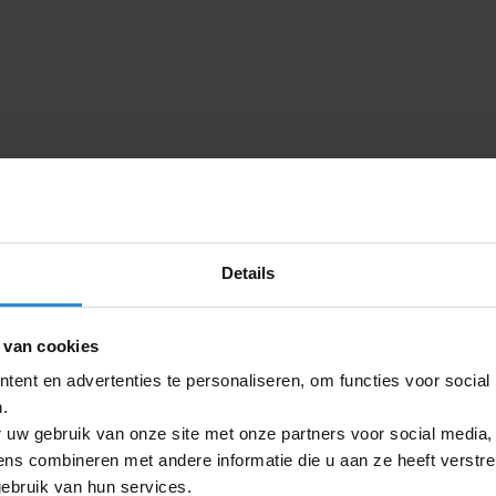
m
P
oek
Paaseitjes
bagage
Paasgeschenken
s
Paperclips
crème
Papieren
doeken
balpennen
choenen
bedrukken
atten
Papieren
s
tassen
Details
lessen
Paraplu's
en
Parasols
es
 van cookies
Parka's
banden
ent en advertenties te personaliseren, om functies voor social
Parkeerschijven
telefoons
.
Parker
ges
 uw gebruik van onze site met onze partners voor social media,
pennen
s combineren met andere informatie die u aan ze heeft verstre
n
Pasjeshouders
ebruik van hun services.
lplank