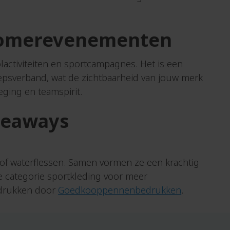
Tissue
boxen
Tissues
n zomerevenementen
Toilettassen.
Tote
activiteiten en sportcampagnes. Het is een
bags
roepsverband, wat de zichtbaarheid van jouw merk
Touchscreen
weging en teamspirit.
pennen
Trofee
veaways
Trolley
Trucker
caps
of waterflessen. Samen vormen ze een krachtig
Truien
e categorie sportkleding voor meer
Truien
bedrukken door
Goedkooppennenbedrukken
.
&
vesten
T-