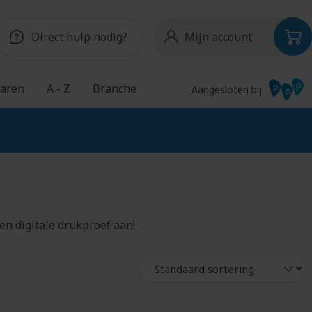
Direct hulp nodig?
Mijn account
aren
A - Z
Branche
Aangesloten bij
Snoep
Onderwijs
S
Chocolade
Schoudertassen
Pepermunt
Schriften
en digitale drukproef aan!
Snoeppotten
Schrijfblokken
Schrijfmappen
Schrijfwaren
Shakebekers