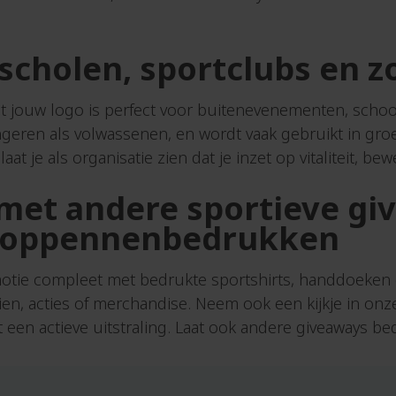
Portefeuilles
n
Portemonnees
 scholen, sportclubs e
Post-
its
n
t jouw logo is perfect voor buitenevenementen, school
Potloden
 jongeren als volwassenen, en wordt vaak gebruikt in g
Popsockets
aat je als organisatie zien dat je inzet op vitaliteit, be
Powerbanks
n
Pride
met andere sportieve gi
Puzzels
n
ooppennenbedrukken
Pins
otie compleet met bedrukte sportshirts, handdoeken 
R
en
en, acties of merchandise. Neem ook een kijkje in onz
Reclame
spel
een actieve uitstraling. Laat ook andere giveaways 
pennen
fen
Regenjassen
nnen
Reisbekers
s