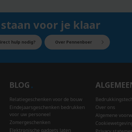
Reiskoffers
nnen
Reismokken
s
 staan voor je klaar
Reistassen
nen
Rekenmachines
n
Relatiegeschenken
irect hulp nodig?
Over Pennenboer
gom
Retro
rmessen
sporttassen
Rode
ballen
artikelen
mutsen
Rietjes
BLOG
ALGEME
sokken
Roerstaafjes
truien
Rolmaten
Relatiegeschenken voor de bouw
Bedrukkingstec
ngerei
Rugzakken
Eindejaarsgeschenken bedrukken
Over ons
nschorten
RVS
voor uw personeel
Algemene voor
mokken
rds
Zomergeschenken
Cookiewetgevin
o's
Elektronische gadgets laten
Privacy stateme