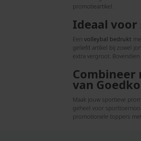
IPad
promotieartikel.
Bucket
hoeze
hats
Ideaal voor
Bureau
J
accessoires
Jasse
Een
volleybal bedrukt
me
Bureau
Jojo's
onderleggers
geliefd artikel bij zowel
Jute
extra vergroot. Bovendien l
Buttons
tasse
Jute
Combineer 
C
zakke
van Goedk
Canvas
tassen
K
Maak jouw sportieve prom
Cappuccinokopjes
Kaars
geheel voor sporttoernooi
Caps
Kaart
promotionele toppers met 
Champagneflessen
Karaf
Champagneglazen
Karto
Chocolade
beker