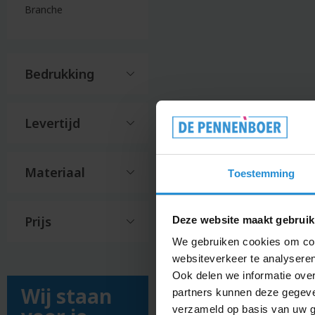
Hama
caps
Branche
handd
Beanies
Hand
dubbellaags
koffer
Bedrijfskleding
Bedrukking
Hand
Beer
Hand
Beker
Hands
Levertijd
Bellenblaas
Hangm
Bestek
Hesje
Bidons
Materiaal
Toestemming
Heupf
Bierbekers
Hoed
Bierglazen
Hoodi
Prijs
Deze website maakt gebruik
Bieropeners
Hoofd
Bierpul
We gebruiken cookies om cont
Hoofd
websiteverkeer te analyseren
Big
Horlo
Ook delen we informatie over
shopper
Wij staan
partners kunnen deze gegeven
Houte
Blikje
verzameld op basis van uw g
borre