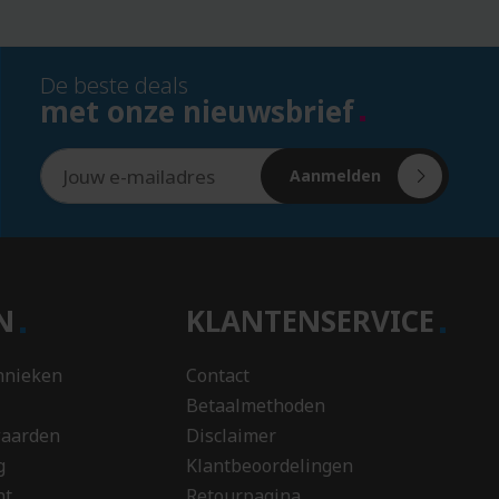
shirts
Thermoskannen
Tuinzaden
De beste deals
met onze nieuwsbrief
V
Valentijnsdag
Aanmelden
Veiligheidshesjes
Verpleging
relatiegeschenken
Verrekijkers
Vesten
EN
KLANTENSERVICE
Verzorgingsproducten
Vissershoedjes
hnieken
Contact
Betaalmethoden
Vitaminewater
waarden
Disclaimer
Vliegers
g
Klantbeoordelingen
Voetballen
nt
Retourpagina