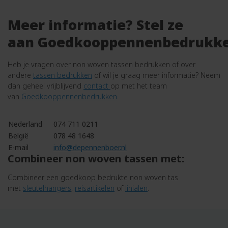
Meer informatie? Stel ze
aan Goedkooppennenbedrukk
Heb je vragen over non woven tassen bedrukken of over
andere
tassen bedrukken
of wil je graag meer informatie? Neem
dan geheel vrijblijvend
contact
op met het team
van
Goedkooppennenbedrukken
.
Nederland
074 711 0211
België
078 48 1648
E-mail
info@depennenboer.nl
Combineer non woven tassen met:
Combineer een goedkoop bedrukte non woven tas
met
sleutelhangers
,
reisartikelen
of
linialen
.