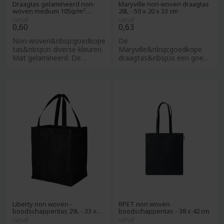
Draagtas gelamineerd non-
Maryville non woven draagtas
woven medium 105g/m²
28L - 50 x 20 x 33 cm
Donkerblauw
vanaf
vanaf
0,60
0,63
Non-woven&nbsp;goedkope
De
tas&nbsp;in diverse kleuren.
Maryville&nbsp;goedkope
Mat gelamineerd. De
draagtas&nbsp;is een goed
hengsels zijn van non-
alternatief voor de plastic
woven
tas voor eenmalig g
Liberty non woven -
RPET non woven
boodschappentas 29L - 33 x
boodschappentas - 38 x 42 cm
25,5 x 36 cm
vanaf
vanaf