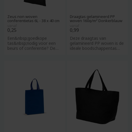
Zeus non woven
Draagtas gelamineerd PP
conferentietas 6L - 38 x 40 cm
woven 160g/m² Donkerblauw
vanaf
vanaf
0,25
0,99
Een&nbsp;goedkope
Deze draagtas van
tas&nbsp;nodig voor een
gelamineerd PP woven is de
beurs of conferentie? De
ideale boodschappentas
Zeus grote&nbsp;non-
voor wie op zoek is naar
woven&nbsp;dr
een her