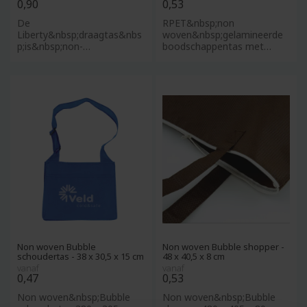
0,90
0,53
De
RPET&nbsp;non
Liberty&nbsp;draagtas&nbs
woven&nbsp;gelamineerde
p;is&nbsp;non-
boodschappentas met
woven&nbsp;en heeft een
lange draaghengsels. 100
ondersteunende
gr/m².
bodemplaat, waardoo
Non woven Bubble
Non woven Bubble shopper -
schoudertas - 38 x 30,5 x 15 cm
48 x 40,5 x 8 cm
vanaf
vanaf
0,47
0,53
Non woven&nbsp;Bubble
Non woven&nbsp;Bubble