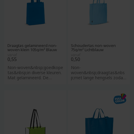
Draagtas gelamineerd non-
Schoudertas non-woven
woven klein 105g/m² Blauw
75g/m² Lichtblauw
vanaf
vanaf
0,55
0,50
Non-woven&nbsp;goedkope
Non-
tas&nbsp;in diverse kleuren.
woven&nbsp;draagtas&nbs
Mat gelamineerd. De
p;met lange hengsels zodat
hengsels zijn van non-
deze ook
woven
als&nbsp;schoudertas&nbsp
;gebruikt ka