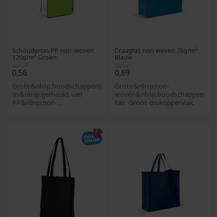
Schoudertas PP non-woven
Draagtas non woven 75g/m²
120g/m² Groen
Blauw
vanaf
vanaf
0,56
0,69
Grote&nbsp;boodschappent
Grote&nbsp;non-
as&nbsp;gemaakt van
woven&nbsp;boodschappen
PP&nbsp;non-
tas. Groot drukoppervlak.
woven&nbsp;materiaal
inclusief laminatie. Wi