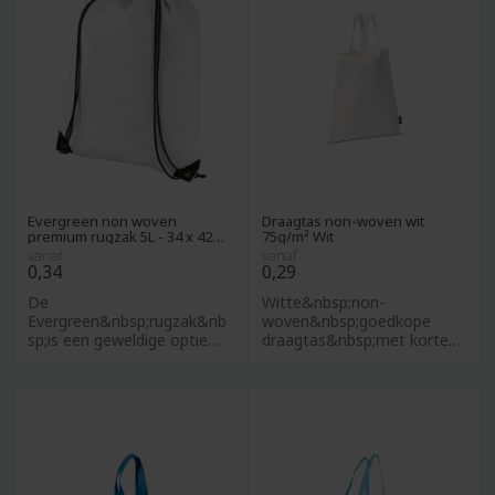
Evergreen non woven
Draagtas non-woven wit
premium rugzak 5L - 34 x 42
75g/m² Wit
cm
vanaf
vanaf
0,34
0,29
De
Witte&nbsp;non-
Evergreen&nbsp;rugzak&nb
woven&nbsp;goedkope
sp;is een geweldige optie
draagtas&nbsp;met korte
wanneer je op zoek bent
hengsels gemaakt van lichte
naar een tas die goed w
vezels. Vanaf