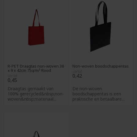
R-PET Draagtas non-woven 38
Non-woven boodschappentas
x 9 x 42cm 75g/m² Rood
vanaf
0,42
vanaf
0,45
Draagtas gemaakt van
De non-woven
100% gerecycled&nbsp;non-
boodschappentas is een
woven&nbsp;materiaal.
praktische en betaalbare
Voorzien van stevige
relatiegeschenk die perfect
gestikte ha
is voor beu