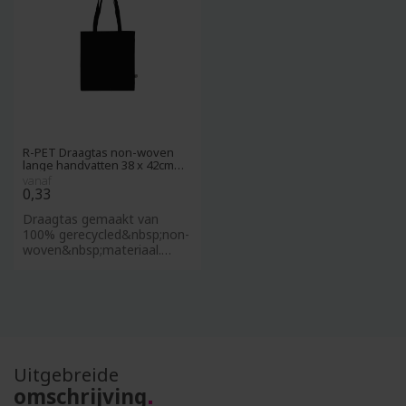
R-PET Draagtas non-woven
lange handvatten 38 x 42cm
75g/m² Zwart
vanaf
0,33
Draagtas gemaakt van
100% gerecycled&nbsp;non-
woven&nbsp;materiaal.
Voorzien van stevige
gestikte ha
Uitgebreide
omschrijving