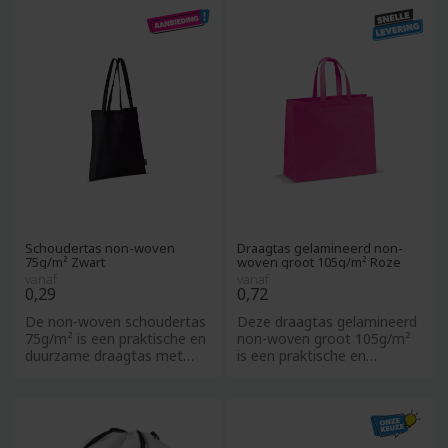
Schoudertas non-woven
Draagtas gelamineerd non-
75g/m² Zwart
woven groot 105g/m² Roze
vanaf
vanaf
0,29
0,72
De non-woven schoudertas
Deze draagtas gelamineerd
75g/m² is een praktische en
non-woven groot 105g/m²
duurzame draagtas met
is een praktische en
lange hengsels, ideaal al
duurzame oplossing voor
boods