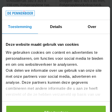
schoudertas 380 x 305 x
shopper 480 x 405 x 80 mm,
150 cm, Polypropylene tas
Polypropylene&nbsp;tas&nb
100% recyclebaar, non
sp;100% recyclebaar, non w
woven,
Toestemming
Details
Over
Deze website maakt gebruik van cookies
We gebruiken cookies om content en advertenties te
personaliseren, om functies voor social media te bieden
en om ons websiteverkeer te analyseren.
Ook delen we informatie over uw gebruik van onze site
met onze partners voor social media, adverteren en
Non-woven boodschappentas
R-PET Draagtas gelamineerd
- 27 X15 X 30 CM
non-woven 30 x 12 x 40cm
analyse. Deze partners kunnen deze gegevens
105g/m² Wit
vanaf
vanaf
combineren met andere informatie die u aan ze heeft
0,48
0,57
verstrekt of die ze hebben verzameld op basis van uw
Non-woven
Draagtas gemaakt van 70%
gebruik van hun services.
boodschappentas met heat
gerecycled gelamineerd
seal gelaste korte hengsels.
non-woven materiaal.
80 g/m2.
Voorzien van stevige