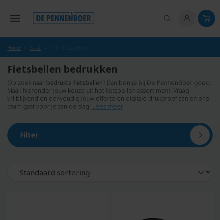
hoofdinhoud
Home
A - Z
F
Fietsbellen
Fietsbellen bedrukken
Op zoek naar
bedrukte fietsbellen
? Dan ben je bij De PennenBoer goed.
Maak hieronder jouw keuze uit het fietsbellen assortiment. Vraag
vrijblijvend en eenvoudig jouw offerte en digitale drukproef aan en ons
team gaat voor je aan de slag!
Lees meer
Filter