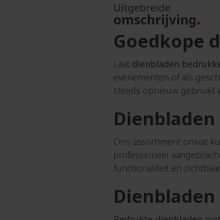
Kinde
Uitgebreide
Doeken
omschrijving
Kinde
Draadloze
caps
Goedkope d
opladers
Kinde
Draagtas
Kinde
Laat
dienbladen bedrukk
Duimstokken
Kinder
evenementen of als gesche
Drijvende
Kladb
sleutelhangers
steeds opnieuw gebruikt 
Kleur
Drinkbidons
Klokk
Dienbladen 
Drinkbussen
Knuff
Drinkflessen
Koekj
Ons assortiment omvat ku
Duurzame
Koelb
professioneel aangebracht
bekers
Koelk
functionaliteit en zichtbaa
Duurzame
Koffer
potloden
Dienbladen 
Koffe
Duurzame
relatiegeschenken
Koffi
Bedrukte dienbladen
met 
to