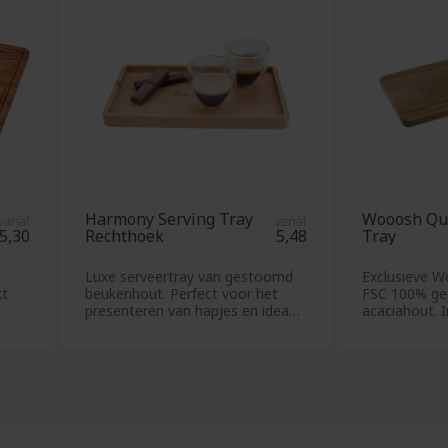
Reiskoffers
nnen
Reismokken
s
Reistassen
nen
Rekenmachines
n
Relatiegeschenken
gom
Retro
rmessen
sporttassen
Rode
Harmony Serving Tray
Wooosh Qu
vanaf
vanaf
ballen
artikelen
5,30
Rechthoek
5,48
Tray
mutsen
Rietjes
Luxe serveertray van gestoomd
Exclusieve W
sokken
Roerstaafjes
kt
beukenhout. Perfect voor het
FSC 100% gec
presenteren van hapjes en ideaal
acaciahout. I
truien
Rolmaten
voor het
kaasmessen 
ngerei
Rugzakken
nschorten
RVS
mokken
rds
o's