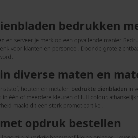
rartikelen
r
ienbladen bedrukken me
rparpalu's
rschorten
en
en serveer je merk op een opvallende manier. Bedruk
shirts
nk voor klanten en personeel. Door de grote zichtbaar
lokken
wordt.
potloden
en
in diverse maten en mat
els
es
nststof, houten en metalen
bedrukte dienbladen
in v
oxen
 in één of meerdere kleuren of full colour, afhankelij
astmagneten
rheid maakt dit een sterk promotieartikel.
labels
met opdruk bestellen
rriemen
ebekers
logo zijn al verkrijgbaar vanaf kleine oplages. Lever