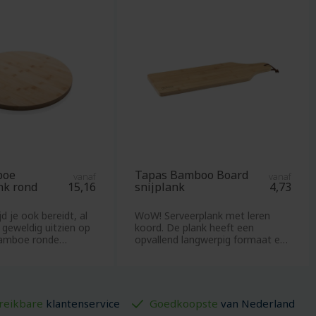
Spellen
Sporthanddoeken
Sportshirts
Sportsokken
Sporttassen
Springtouw
Stalen
mokken
Stappentellers
boe
Tapas Bamboo Board
vanaf
Sticky
vanaf
nk rond
15,16
snijplank
4,73
notes
Stoffen
d je ook bereidt, al
WoW! Serveerplank met leren
r geweldig uitzien op
koord. De plank heeft een
tassen
bamboe ronde
opvallend langwerpig formaat en
Stok
is ideaal voor
kaarten
Strand
reikbare
klantenservice
Goedkoopste
van Nederland
tennis