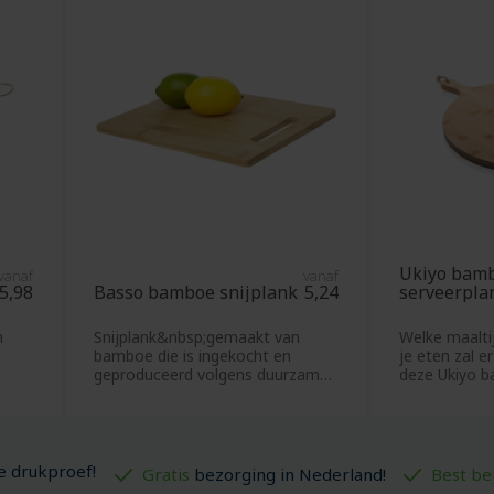
Notitieboekjes
aarsen
Notitieboekjes
ways
van
n
karton
n
flessen
O
ope
Onderwijs
en
relatiegeschenken
ope
Onderzetters
n
Ukiyo bam
vanaf
vanaf
Oordopjes
allen
5,98
Basso bamboe snijplank
5,24
serveerpla
Opvouwbare
anddoeken
n
Snijplank&nbsp;gemaakt van
Welke maaltij
tassen
papier
bamboe die is ingekocht en
je eten zal e
Oranje
geproduceerd volgens duurzame
deze Ukiyo 
en
normen. De plank
serveer
artikelen
ssen
Ovenwanten
Overhemden
e drukproef!
Gratis
bezorging in Nederland!
Best be