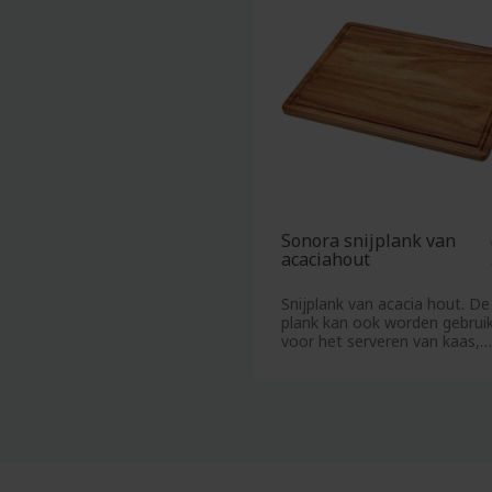
Click
Karto
clack
koffie
Cricket
beker
aanstekers
Katoe
Colsjaal
tasse
Condooms
Kauw
Cowboyhoed
Kelne
Kerst
Sonora snijplank van
D
Kerst
acaciahout
Deken
Kerst
Snijplank van acacia hout. De
Desinfecterende
Kerst
plank kan ook worden gebrui
handgel
voor het serveren van kaas,
Kerst
hapjes, tapa
Deurhanger
Keuke
Dienblad
Keuke
Dobbelsteen
Keyco
bedrukken
Kimon
Documentenmappen