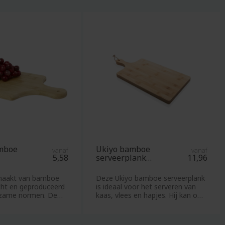
sets
Strandartikelen
Strandballen
Strandlakens
Strandstoelen
Strandtassen
Stressballen
Stroopwafels
Stropdassen
Stoepkrijt
Stormparaplu
mboe
Ukiyo bamboe
vanaf
vanaf
5,58
serveerplank
11,96
Suikersticks
rechthoekig
Suikerzakjes
emaakt van bamboe
Deze Ukiyo bamboe serveerplank
Sweaters
ocht en geproduceerd
is ideaal voor het serveren van
rzame normen. De
kaas, vlees en hapjes. Hij kan ook
ge
T