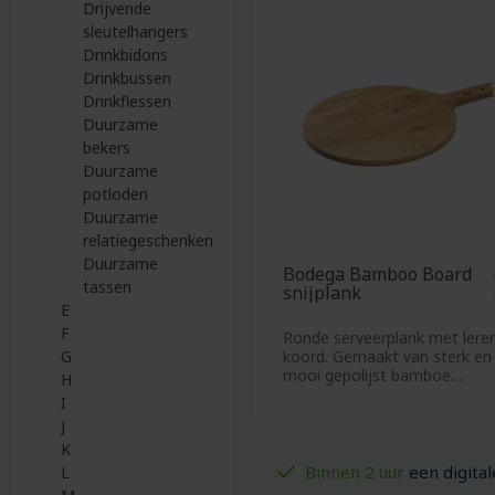
Drijvende
Badslippers
Geurk
sleutelhangers
Bagagelabel
Givea
Drinkbidons
Ballen
Drinkbussen
Glaze
Drinkflessen
Ballonen
Glaze
Duurzame
Bamboe
water
bekers
bekers
Goedk
Duurzame
Bamboe
potloden
penn
keukenartikelen
Duurzame
Goedk
relatiegeschenken
Bamboe
tasse
Duurzame
Bodega Bamboo Board
artikelen
Golfb
tassen
snijplank
Bamboe
E
Golfh
pennen
F
Ronde serveerplank met lere
Groei
G
koord. Gemaakt van sterk en
Bandana's
mooi gepolijst bamboe.
Gumm
H
Barbecue
Duurzaam, ecologisch
I
Gymta
Barbecue
J
K
aanstekers
Binnen 2 uur
een digital
H
L
Baseball