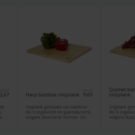
m
P
oek
Paaseitjes
bagage
Paasgeschenken
s
Paperclips
crème
Papieren
doeken
balpennen
choenen
bedrukken
atten
Papieren
s
tassen
lessen
Paraplu's
en
Parasols
Quimet ba
vanaf
vanaf
es
2,67
Harp bamboe snijplank
9,63
snijplank
Parka's
banden
Parkeerschijven
nde
Snijplank gemaakt van bamboe
Snijplank g
telefoons
u
die is ingekocht en geproduceerd
die is ingek
Parker
hi
volgens duurzame normen. De
volgens duu
ges
pennen
plank kan
plank kan
n
Pasjeshouders
lplank