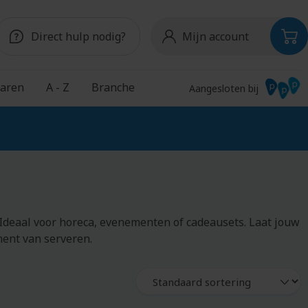
Direct hulp nodig?
Mijn account
aren
A - Z
Branche
Aangesloten bij
Snoep
Onderwijs
S
Chocolade
Schoudertassen
Pepermunt
Schriften
 Ideaal voor horeca, evenementen of cadeausets. Laat jouw
Snoeppotten
Schrijfblokken
ment van serveren.
Schrijfmappen
Schrijfwaren
Shakebekers