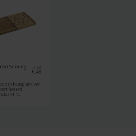
shirts
Thermoskannen
Tuinzaden
V
Valentijnsdag
Veiligheidshesjes
Verpleging
eso Serving
vanaf
relatiegeschenken
6,48
Verrekijkers
ooosh kaasplank van
Vesten
ertificeerd
Verzorgingsproducten
nclusief 2
en 1 kaas
Vissershoedjes
Vitaminewater
Vliegers
Voetballen