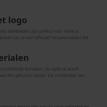
Vogelhuisjes
Volleybal
Visitekaarthouders
t logo
Vulpotloden
te dienbladen zijn perfect voor horeca,
W
heid zijn ze een effectief reclamemiddel dat
Waaiers
Warmtepads
Waterflesjes
erialen
Webcam
blockers
erschillende formaten. De opdruk wordt
Webcam
k van het gekozen model. De combinatie van
covers
Weckpot
Weekendtas
Werkkledij
Werkkleding
 je ontwerp eenvoudig aan via onze webshop en