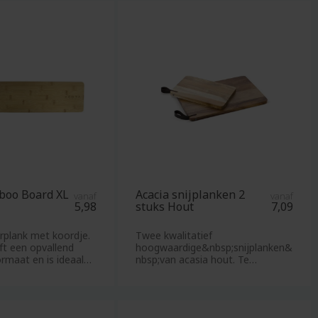
Shotglazen
Schorten
un
Servetten
Sinterklaaspakketten
Sjaals
Skipashouders
Slaapmaskers
Sleutelhangers
Slippers
Snijplanken
boo Board XL
Acacia snijplanken 2
vanaf
vanaf
Snoeppotten
5,98
stuks Hout
7,09
Softshell
plank met koordje.
Twee kwalitatief
Sokken
ft een opvallend
hoogwaardige&nbsp;snijplanken&
rmaat en is ideaal
nbsp;van acasia hout. Te
Spaarpotten
gebruiken als snijplank, maa
Speakers
Speelkaarten