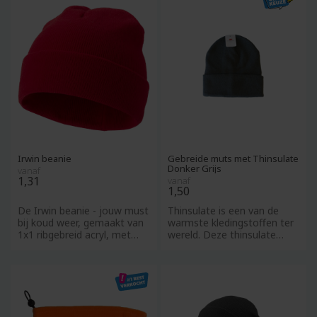
Irwin beanie
Gebreide muts met Thinsulate
Donker Grijs
vanaf
1,31
vanaf
1,50
De Irwin beanie - jouw must
Thinsulate is een van de
bij koud weer, gemaakt van
warmste kledingstoffen ter
1x1 ribgebreid acryl, met
wereld. Deze thinsulate
een dubbelgevouwen
muts houdt je daarom lek