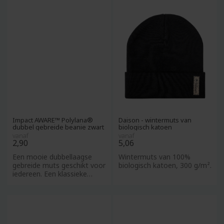
Impact AWARE™ Polylana®
Daison - wintermuts van
dubbel gebreide beanie zwart
biologisch katoen
vanaf
vanaf
2,90
5,06
Een mooie dubbellaagse
Wintermuts van 100%
gebreide muts geschikt voor
biologisch katoen, 300 g/m².
iedereen. Een klassieke
omslagbeanie voor een
moe