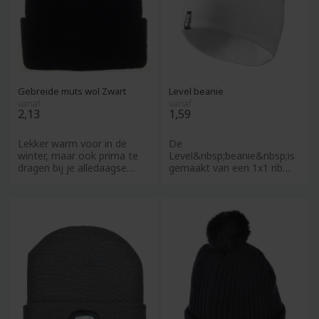
Gebreide muts wol Zwart
Level beanie
vanaf
vanaf
2,13
1,59
Lekker warm voor in de
De
winter, maar ook prima te
Level&nbsp;beanie&nbsp;is
dragen bij je alledaagse
gemaakt van een 1x1 rib
outfit in de herfst of le
breisel van acryl, en het
dubbellaagse ontwerp