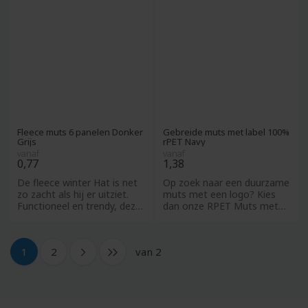
Fleece muts 6 panelen Donker
Gebreide muts met label 100%
Grijs
rPET Navy
vanaf
vanaf
0,77
1,38
De fleece winter Hat is net
Op zoek naar een duurzame
zo zacht als hij er uitziet.
muts met een logo? Kies
Functioneel en trendy, deze
dan onze RPET Muts met
wintermuts houd
RPET label! De muts is eenv
van 2
1
2