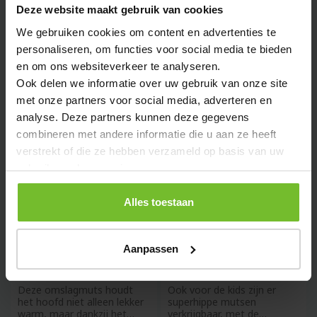
Lekker warm voor in de
WoW!
Deze website maakt gebruik van cookies
winter, maar ook prima te
Gebreide&nbsp;beanie&nbs
dragen bij je alledaagse
p;muts met omslag. Van
We gebruiken cookies om content en advertenties te
outfit in de herfst of le
100% RPET polyester
personaliseren, om functies voor social media te bieden
(gemaakt van gerecyclede
en om ons websiteverkeer te analyseren.
PET
Ook delen we informatie over uw gebruik van onze site
met onze partners voor social media, adverteren en
analyse. Deze partners kunnen deze gegevens
combineren met andere informatie die u aan ze heeft
verstrekt of die ze hebben verzameld op basis van uw
gebruik van hun services.
Alles toestaan
Nilton's Reflecterende muts
Gebreide kindermuts Zwart
Neon Geel
Aanpassen
vanaf
0,84
vanaf
2,88
Deze omslagmuts houdt
Ook voor de kids zijn er
het hoofd niet alleen lekker
superhippe mutsen
warm, maar dankzij het
verkrijgbaar, met de