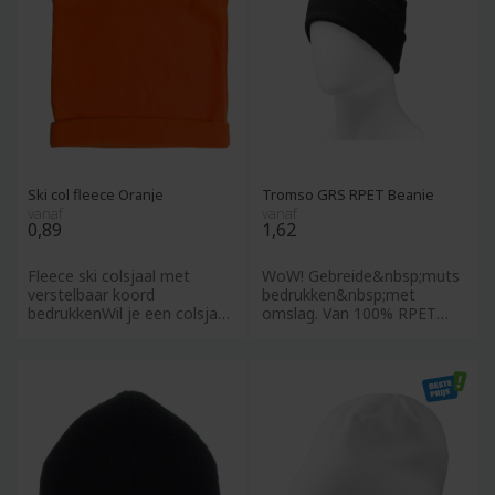
Ski col fleece Oranje
Tromso GRS RPET Beanie
vanaf
vanaf
0,89
1,62
Fleece ski colsjaal met
WoW! Gebreide&nbsp;muts
verstelbaar koord
bedrukken&nbsp;met
bedrukkenWil je een colsjaal
omslag. Van 100% RPET
bedrukken die warmte,
polyester. Populair, lekker
comfort
warm en