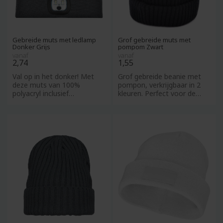
Gebreide muts met ledlamp
Grof gebreide muts met
Donker Grijs
pompom Zwart
vanaf
vanaf
2,74
1,55
Val op in het donker! Met
Grof gebreide beanie met
deze muts van 100%
pompon, verkrijgbaar in 2
polyacryl inclusief
kleuren. Perfect voor de
oplaadbare ledlamp aan de
winter en ideaal om jou
voorkant