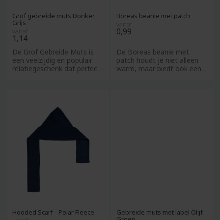
Grof gebreide muts Donker
Boreas beanie met patch
Grijs
vanaf
0,99
vanaf
1,14
De Grof Gebreide Muts is
De Boreas beanie met
een veelzijdig en populair
patch houdt je niet alleen
relatiegeschenk dat perfect
warm, maar biedt ook een
is voor de koude win
canvas voor persoonlijke b
Hooded Scarf - Polar Fleece
Gebreide muts met label Olijf
Groen