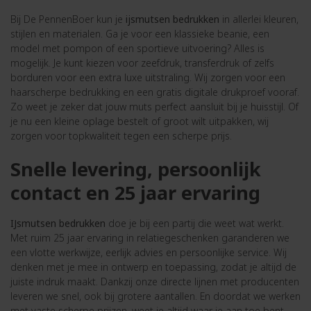
Bij De PennenBoer kun je
ijsmutsen bedrukken
in allerlei kleuren,
stijlen en materialen. Ga je voor een klassieke beanie, een
model met pompon of een sportieve uitvoering? Alles is
mogelijk. Je kunt kiezen voor zeefdruk, transferdruk of zelfs
borduren voor een extra luxe uitstraling. Wij zorgen voor een
haarscherpe bedrukking en een gratis digitale drukproef vooraf.
Zo weet je zeker dat jouw muts perfect aansluit bij je huisstijl. Of
je nu een kleine oplage bestelt of groot wilt uitpakken, wij
zorgen voor topkwaliteit tegen een scherpe prijs.
Snelle levering, persoonlijk
contact en 25 jaar ervaring
IJsmutsen bedrukken
doe je bij een partij die weet wat werkt.
Met ruim 25 jaar ervaring in relatiegeschenken garanderen we
een vlotte werkwijze, eerlijk advies en persoonlijke service. Wij
denken met je mee in ontwerp en toepassing, zodat je altijd de
juiste indruk maakt. Dankzij onze directe lijnen met producenten
leveren we snel, ook bij grotere aantallen. En doordat we werken
met vaste scherpe prijzen, weet je altijd waar je aan toe bent.