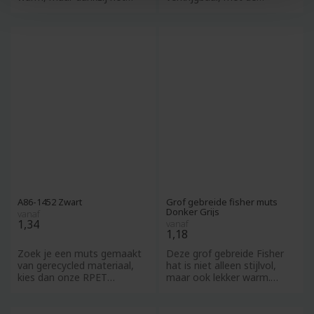
reflecterende garen blijf
mogelijkheid om
de&nbsp;muts te bed
A86-1452 Zwart
Grof gebreide fisher muts
Donker Grijs
vanaf
1,34
vanaf
1,18
Zoek je een muts gemaakt
Deze grof gebreide Fisher
van gerecycled materiaal,
hat is niet alleen stijlvol,
kies dan onze RPET
maar ook lekker warm.
gebreide muts. Verkrijgbaar
Personaliseer dit toffe
in