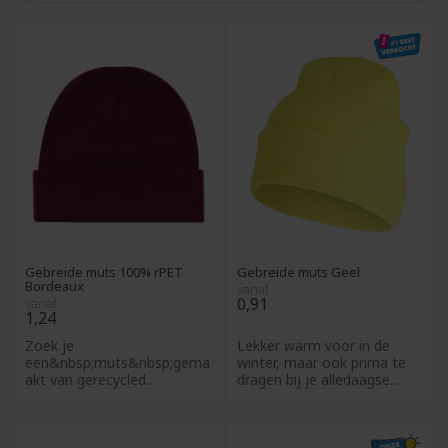
Gebreide muts 100% rPET
Gebreide muts Geel
Bordeaux
vanaf
0,91
vanaf
1,24
Zoek je
Lekker warm voor in de
een&nbsp;muts&nbsp;gema
winter, maar ook prima te
akt van gerecycled
dragen bij je alledaagse
materiaal, kies dan onze
outfit in de herfst of le
100% RPET gebreide muts.