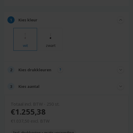
Kies
kleur
wit
zwart
Kies
drukkleuren
Kies
aantal
Totaal incl. BTW - 250 st.
€1.255,38
€
1.037,
50
excl. BTW
Incl. drukkosten • gratis verzending