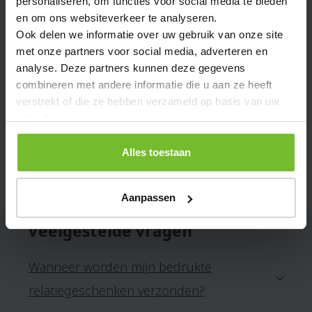
personaliseren, om functies voor social media te bieden
Over dit artikel
en om ons websiteverkeer te analyseren.
Ook delen we informatie over uw gebruik van onze site
Een Bluetooth key-finder
gadget
met
met onze partners voor social media, adverteren en
camerasluiter, in ronde kunststof behuizing. Het is
analyse. Deze partners kunnen deze gegevens
voorzien van een koord en metalen sleutelhanger,
combineren met andere informatie die u aan ze heeft
en werkt op een knoopcelbatterij. De key-finder is
verstrekt of die ze hebben verzameld op basis van uw
te gebruiken met een gratis iOS/Android app.
gebruik van hun services.
Specificaties
Alles toestaan
Artikelnummer
A81-AP800522-PC
Aanpassen
Veelgestelde vragen
Wanneer worden mijn bedrukte
relatiegeschenken verzonden?