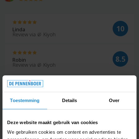
10
Linda
Review via
Kiyoh
8.5
Robin
Review via
Kiyoh
10
Thomas
Review via
Google
Toestemming
Details
Over
Deze website maakt gebruik van cookies
We gebruiken cookies om content en advertenties te
Alle informatie