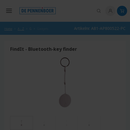
hoofdinhoud
Artikelnr. A81-AP800522-PC
Home
A - Z
G
Gadgets
FindIt - Bluetooth-key finder
Afbeeldingengalerij overslaan