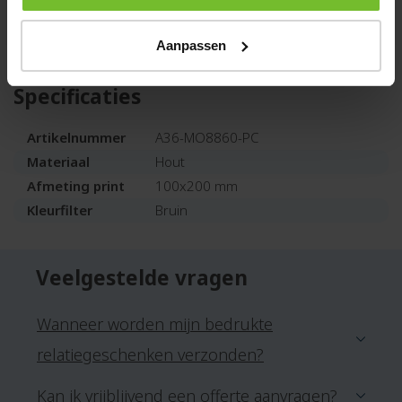
functioneel relatiegeschenk. Vraag vrijblijvend een
offerte aan en ontvang eerst een gratis digitale
Aanpassen
drukproef.
Specificaties
Artikelnummer
A36-MO8860-PC
Materiaal
Hout
Afmeting print
100x200 mm
Kleurfilter
Bruin
Veelgestelde vragen
Wanneer worden mijn bedrukte
relatiegeschenken verzonden?
Kan ik vrijblijvend een offerte aanvragen?