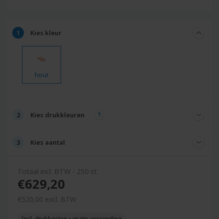
Kies
kleur
hout
Kies
drukkleuren
Kies
aantal
Totaal incl. BTW - 250 st.
€629,20
€
520,
00
excl. BTW
Incl. drukkosten • gratis verzending