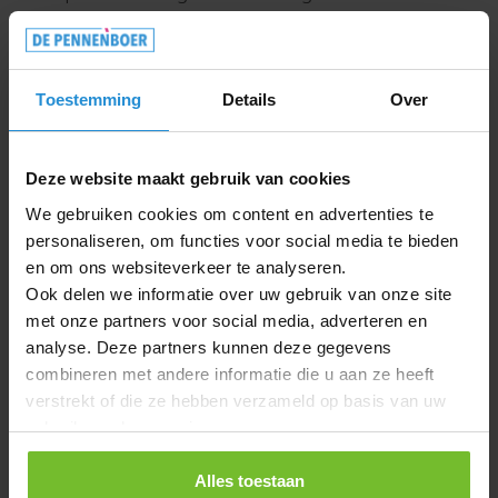
Duurzaam en milieuvriendelijk
relatiegeschenk met authentieke
houtuitstraling
Toestemming
Details
Over
Natuurlijke kleurvariaties maken elk exemplaar
uniek
Deze website maakt gebruik van cookies
Specificaties
We gebruiken cookies om content en advertenties te
personaliseren, om functies voor social media te bieden
Materiaal:
Europees Alder hout
en om ons websiteverkeer te analyseren.
Bedrukoppervlak:
100 x 200 mm
Ook delen we informatie over uw gebruik van onze site
Kleur:
natuurlijk houtkleur (bruin/beige)
met onze partners voor social media, adverteren en
analyse. Deze partners kunnen deze gegevens
Gewicht:
165 gram
combineren met andere informatie die u aan ze heeft
Kenmerken:
100% natuurlijk, lijmvrij
verstrekt of die ze hebben verzameld op basis van uw
gebruik van hun services.
Laat deze houten snijplank bedrukken met uw
eigen logo en maak indruk met een natuurlijk en
Alles toestaan