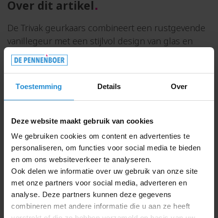
Over dit artikel
De Trivak geurkaars combineert een rustgevende
vanillegeur met een stijlvol design van glas en
bamboe. Deze hoogwaardige geurkaars wordt
geleverd in een elegante geschenkverpakking en
is daardoor een ideaal relatiegeschenk voor
Toestemming
Details
Over
klanten en medewerkers. Het bamboedeksel biedt
een natuurlijke, duurzame uitstraling die past bij
elke interieurstijl.
Deze website maakt gebruik van cookies
We gebruiken cookies om content en advertenties te
Verzorgde presentatie in een glazen pot met
personaliseren, om functies voor social media te bieden
en om ons websiteverkeer te analyseren.
bamboedeksel voor een natuurlijke, warme
Ook delen we informatie over uw gebruik van onze site
uitstraling
met onze partners voor social media, adverteren en
Vanillegeur zorgt voor een ontspannen en
analyse. Deze partners kunnen deze gegevens
aangename sfeer in elk interieur
combineren met andere informatie die u aan ze heeft
Geleverd in geschenkverpakking, direct klaar
verstrekt of die ze hebben verzameld op basis van uw