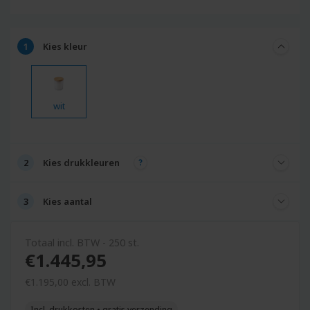
Kies
kleur
wit
Kies
drukkleuren
Kies
aantal
Totaal incl. BTW - 250 st.
€1.445,95
€
1.195,
00
excl. BTW
Incl. drukkosten • gratis verzending