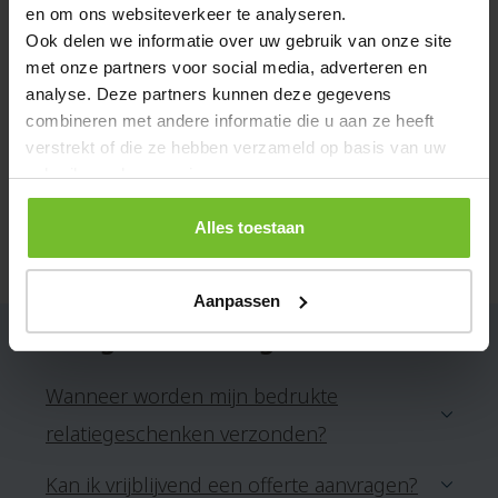
Over dit artikel
en om ons websiteverkeer te analyseren.
Ook delen we informatie over uw gebruik van onze site
Een draadloze Bluetooth oortelefoon
gadget
met
met onze partners voor social media, adverteren en
handsfree belfunctie, geleverd in een kunststof
analyse. Deze partners kunnen deze gegevens
oplaaddoosje met solarlader. Inclusief USB-
combineren met andere informatie die u aan ze heeft
verstrekt of die ze hebben verzameld op basis van uw
oplaadkabel.
gebruik van hun services.
Specificaties
Alles toestaan
Artikelnummer
A81-AP722045-PC
Aanpassen
Veelgestelde vragen
Wanneer worden mijn bedrukte
relatiegeschenken verzonden?
Kan ik vrijblijvend een offerte aanvragen?