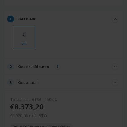
Kies
kleur
wit
Kies
drukkleuren
Kies
aantal
Totaal incl. BTW - 250 st.
€8.373,20
€
6.920,
00
excl. BTW
Incl. drukkosten • gratis verzending