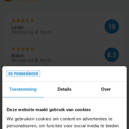
10
Linda
Review via
Kiyoh
8.5
Robin
Review via
Kiyoh
10
Thomas
Review via
Google
Toestemming
Details
Over
Deze website maakt gebruik van cookies
We gebruiken cookies om content en advertenties te
Alle informatie
personaliseren, om functies voor social media te bieden